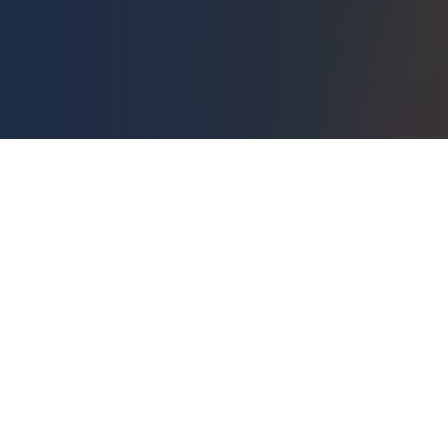
OVER VAN DEN BRINK TEGELS
Al meer dan 25 jaar
vakmanschap
"Al meer dan 25 jaar zetten wij elke tegel naar
eigen hand. Van showroom tot oplevering, bij Van