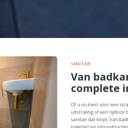
SANITAIR
Van badka
complete i
Of u nu kiest voor een st
uitstraling of een tijdloze 
sanitair dat klopt. Van b
toiletten en inloopdouches