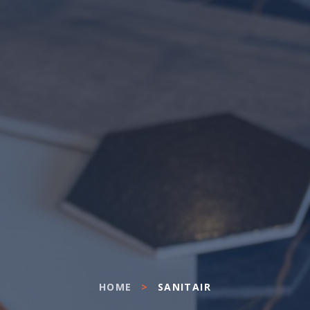
HOME
>
SANITAIR