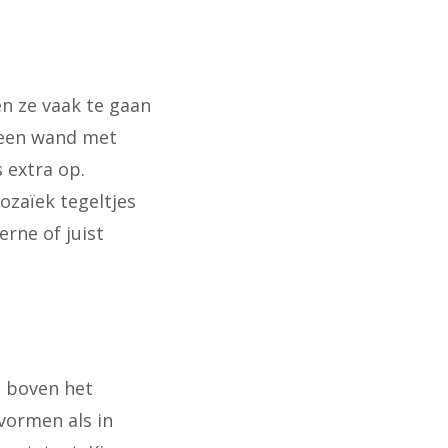
en ze vaak te gaan
 een wand met
 extra op.
ozaïek tegeltjes
erne of juist
s boven het
vormen als in