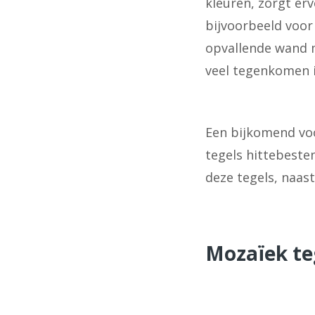
kleuren, zorgt erv
bijvoorbeeld voor 
opvallende wand 
veel tegenkomen i
Een bijkomend voo
tegels hittebeste
deze tegels, naast
Mozaïek teg