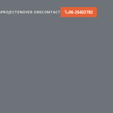
06-20433782
G
PROJECTEN
OVER ONS
CONTACT