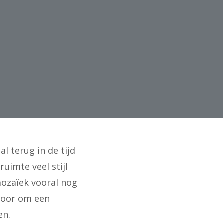
l terug in de tijd
uimte veel stijl
mozaïek vooral nog
 voor om een
en.